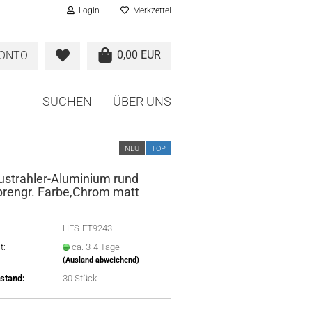
Login
Merkzettel
0,00 EUR
KONTO
SUCHEN
ÜBER UNS
NEU
TOP
ustrahler-​Aluminium rund
pren­gr. Farbe,Chrom matt
HES-FT9243
t:
ca. 3-4 Tage
(Ausland abweichend)
stand:
30
Stück