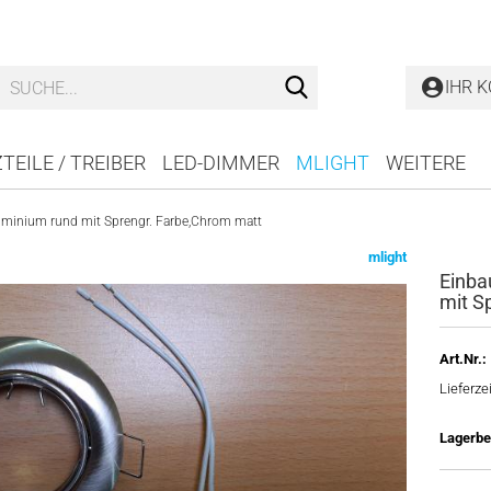
Suche...
IHR 
TEILE / TREIBER
LED-DIMMER
MLIGHT
WEITERE
uminium rund mit Sprengr. Farbe,Chrom matt
mlight
Einba
mit S
Art.Nr.:
Lieferzei
Lagerbe