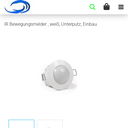
IR Be­we­gungs­mel­der , weiß, Un­ter­putz, Ein­bau