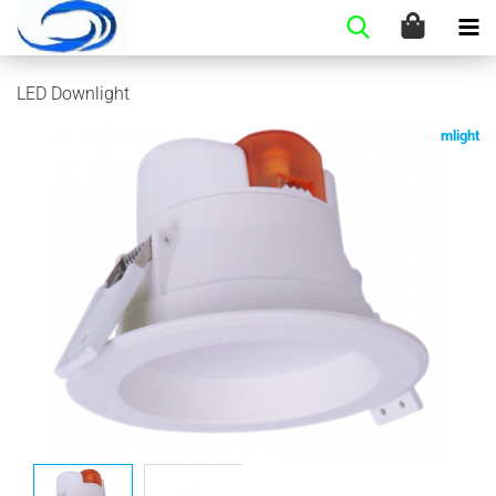
LED Down­light
mlight